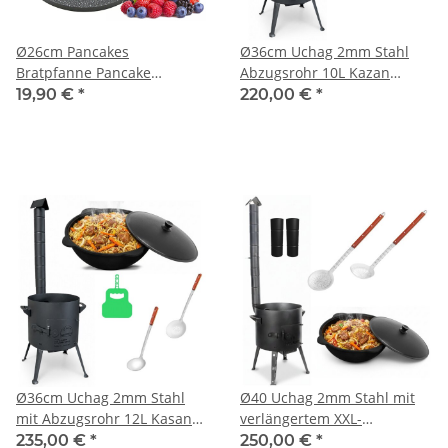
Ø26cm Pancakes
Ø36cm Uchag 2mm Stahl
Bratpfanne Pancake
Abzugsrohr 10L Kazan
Pfannkuchen 3-fache
Gusseisen Utschag Utschak
19,90 €
*
220,00 €
*
Beschichtung Spiegeleier
Feldküche Kasan Feuerstelle
Oladji Marmour
Campingofen Außenküche
Eintopfofen
Ø36cm Uchag 2mm Stahl
Ø40 Uchag 2mm Stahl mit
mit Abzugsrohr 12L Kasan
verlängertem XXL-
Gusseisen Feuerstelle Kazan
Abzugsrohr 12L Kazan
235,00 €
*
250,00 €
*