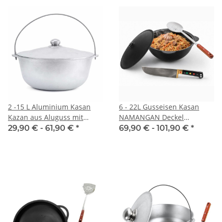
2 -15 L Aluminium Kasan
6 - 22L Gusseisen Kasan
Kazan aus Aluguss mit
NAMANGAN Deckel
Bügel und Deckel Kessel
Campingtopf Kazan WOK
29,90 € -
61,90 €
*
69,90 € -
101,90 €
*
Asien Topf Tatarskij
Kessel Camping BBQ
Schmortopf
Schaumkelle Pchak