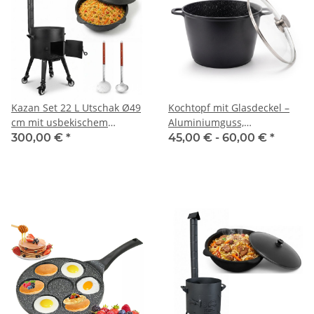
Kazan Set 22 L Utschak Ø49
Kochtopf mit Glasdeckel –
cm mit usbekischem
Aluminiumguss,
Gusseisenkessel Alu-Deckel
Antihaftbeschichtung,
300,00 €
*
45,00 € -
60,00 €
*
Feuerofen 2 mm Stahl
Induktion,
Schornstein große
Spülmaschinenfest
Schaumkelle Suppenkelle
Suppentopf Schmortopf
Rollen – Outdoor Kochset
für Plov