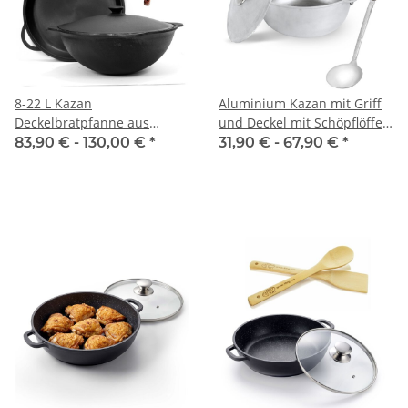
8-22 L Kazan
Aluminium Kazan mit Griff
Deckelbratpfanne aus
und Deckel mit Schöpflöffel
Gusseisen mit Aluminium
Kessel mit Bügel und
83,90 € -
130,00 €
*
31,90 € -
67,90 €
*
Deckel Pfannenschaufel
Aluminiumdeckel
Schwenktopf NAMANGAN
(flacher Boden) Uzbek
Camping Kasan Uzbekisch
Cast Iron KESSEL Usbek Asia
Topf