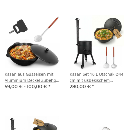
Ablagetisch Plov Gulasch
Kessel Usbekische Qualität
Kazan aus Gusseisen mit
Kazan Set 16 L Utschak Ø44
Aluminium Deckel Zubehör
cm mit usbekischem
Schwenktopf NAMANGAN
Gusseisenkessel Alu-Deckel
59,00 € -
100,00 €
*
280,00 €
*
Uzbek Camping Kasan
Feuerofen 2 mm Stahl
Uzbekisch Cast Iron KESSEL
Schornstein große
Usbek Asia Topf
Schaumkelle Suppenkelle
Rollen – Outdoor Kochset
für Plov