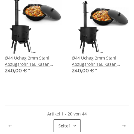
Ø44 Uchag 2mm Stahl
Ø44 Uchag 2mm Stahl
Abzugsrohr 16L Kasan
Abzugsrohr 16L Kazan
Gusseisen Kazan WOK
Gusseisen Feuerstelle
240,00 €
*
240,00 €
*
Feuerstelle Utschak Utschag
Feldküche Utschak Utschag
Campingofen Außenküche
Kasan Campingofen
Eintopfofen
Außenküche Eintopfofen
Artikel 1 - 20 von 44
Seite
1