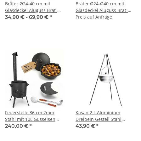
Bräter Ø24-40 cm mit
Bräter Ø24-Ø40 cm mit
Glasdeckel Aluguss Brat-
Glasdeckel Aluguss Brat-
Servierpfanne
Servierpfanne
Preis auf Anfrage
34,90 € -
69,90 €
*
Schmorpfanne Induktion
Schmorpfanne Induktion
Kasserolle
Pfannenwender Kochlöffel
Kasserolle
Feuerstelle 36 cm 2mm
Kasan 2 L Aluminium
Stahl mit 10L Gusseisen
Dreibein Gestell Stahl
Kazan Plov Kessel Set
Camping Schwenktopf
240,00 €
*
43,90 €
*
Feuerofen Outdoor Küche
Gulaschkessel outdoor
inkl. Deckel Zubehör
Kazan mit Bügel und Deckel