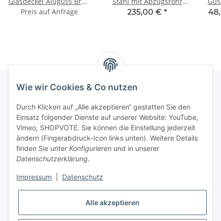
Glasdeckel Aluguss Brat-
Stahl mit Abzugsrohr
Gus
Preis auf Anfrage
Servierpfanne
12L Kasan Gusseisen
Or
235,00 €
*
48,
Schmorpfanne Induktion
Feuerstelle Kazan
Kaz
Pfannenwender
Utschak Utschag
Ov
Kochlöffel Kasserolle
Feldküche Campingofen
Cam
Außenküche Eintopfofen
Sc
mit Schaumkelle
Wok
Suppenkelle Grillfächer
Wie wir Cookies & Co nutzen
Informationen
Durch Klicken auf „Alle akzeptieren“ gestatten Sie den
Einsatz folgender Dienste auf unserer Website: YouTube,
Vimeo, SHOPVOTE. Sie können die Einstellung jederzeit
ändern (Fingerabdruck-Icon links unten). Weitere Details
Hilfe & Kontakt
finden Sie unter
Konfigurieren
und in unserer
Datenschutzerklärung
.
Unternehmen
Impressum
|
Datenschutz
Unsere Vorteile
Alle akzeptieren